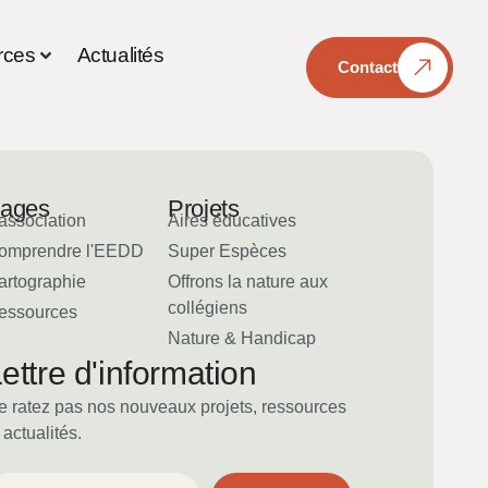
rces
Actualités
Contact
ages
Projets
association
Aires éducatives
omprendre l'EEDD
Super Espèces
artographie
Offrons la nature aux
collégiens
essources
Nature & Handicap
ettre d'information
e ratez pas nos nouveaux projets, ressources
 actualités.