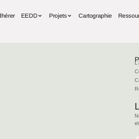
dhérer
EEDD
Projets
Cartographie
Ressou
P
L'
C
C
R
L
N
et